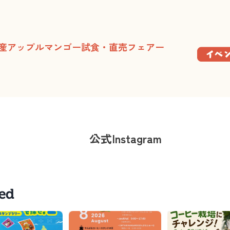
ための駐車場予約精算および駐車場料金の変更につきまして
産アップルマンゴー試食・直売フェアー
駐車場ご利用について
 PARK’25 開催中止に伴う、11/14～16のバス駐車場予約開始について
PARK’25 の開催中止について
無料開放デー開催！
公式Instagram
ノ市
 in なごアグリパーク
祝日のみ中型犬（体重12kg以上）・大型犬専用時間を設けました。
市が開催されます
長されます！！