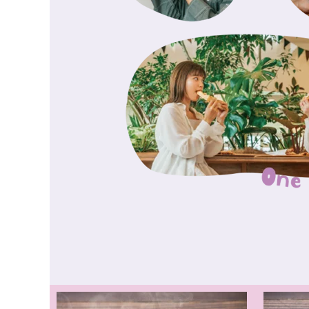
2025.06.28
2025.06.09
やんばる
2025.06.09
6/14（土）PIPS 保
2026.4.18
2025.05.26
JTBから、SDGs体験
2025.05.14
世界最大規模のデザイン
2025.05.11
5/18（日）PIPS 保
香祭（KA
2025.05.05
2026.3.29
2025.04.29
2025.04.29
5/4（日）sorairo 
2025.04.23
4/27（日）第2回 NEO M