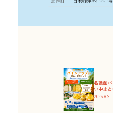
【団体様】
団体お食事やイベント等
2026.8.5
パインアップルフェア中
2026.7.19
名護商工高等学校の生徒
2026.7.11
（7/11午後更新）台風
2026.6.24
台風7号による臨時休業
2026.6.24
6/24～27はプール臨時
2026.6.7
屋外プールの臨時休業に
2026.6.6
6/8（月）アグリスト
名護産パ
い中止と
2026.5.31
（6/2再更新）台風6号
2026.8.9
2026.4.26
4/27・28はプール臨時
2026.4.1
やんばるコーヒーフェス