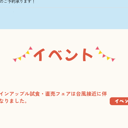
のご予約承ります！
止のご案内について
さんとコラボしたやんばるトロピカルクラッシュを新発売！
9号による臨時休業について
イベント
について
休業します
ついて
アー臨時休業について
インアップル試食・直売フェアは台風接近に伴
なりました。
による臨時休業について
休業します
ティバル2026 おすすめ宿泊プラン・チケット情報