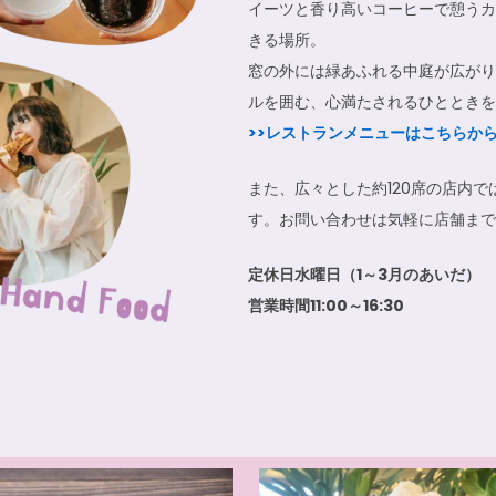
イーツと香り高いコーヒーで憩うカ
7/6（日）ゆいまーるシェ 開催！
きる場所。
窓の外には緑あふれる中庭が広がり
6/14（土）わくわくフリマ＆マルシェ 開催！
コーヒーフェスティバル2026
ルを囲む、心満たされるひとときを
護犬譲渡会が開催されます
~4.19
>>レストランメニューはこちらか
プログラム付き宿泊プラン・航空券付きプラン発売開始
また、広々とした約120席の店内で
す。お問い合わせは気軽に店舗まで
コンペでアグリガーデンハウスが銀賞受賞！
護犬譲渡会が開催されます
定休日水曜日（1～3月のあいだ）
営業時間11:00～16:30
BAASAI）
5/11（日）ニシヌ蚤ノ市 開催！
5/5（月）なごアグリパーク１周年祭 開催！！！！
ファンファンマーケット開催！
ARKET 開催！