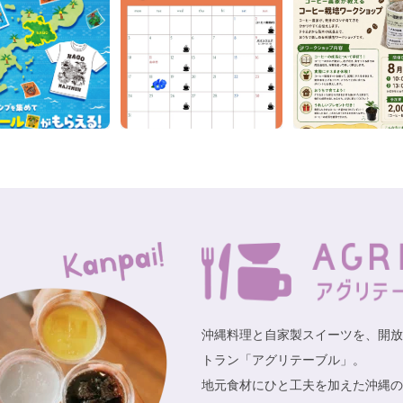
オバトル15
グリテーブル カフェ＆レストランはお休みします
8/31（日）オーシャンレジンアクセサリー作り体験 開催！
外プールをお休みします
護犬譲渡会が開催されます
プール＠なごアグリパーク
～8.31
プールはお休みします
ルシェ は中止が決まりました
7/26（土）ことのはマルシェ 開催！
ノ市
沖縄料理と自家製スイーツを、開放
ハルで「なごきたPay」が使えるようになりました
トラン「アグリテーブル」。
地元食材にひと工夫を加えた沖縄の
護犬譲渡会が開催されます